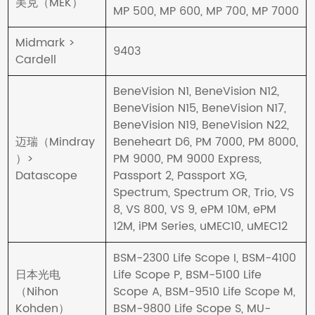
美克（MEK）
MP 500, MP 600, MP 700, MP 7000
Midmark >
9403
Cardell
BeneVision N1, BeneVision N12,
BeneVision N15, BeneVision N17,
BeneVision N19, BeneVision N22,
迈瑞（Mindray
Beneheart D6, PM 7000, PM 8000,
）>
PM 9000, PM 9000 Express,
Datascope
Passport 2, Passport XG,
Spectrum, Spectrum OR, Trio, VS
8, VS 800, VS 9, ePM 10M, ePM
12M, iPM Series, uMEC10, uMEC12
BSM-2300 Life Scope I, BSM-4100
日本光电
Life Scope P, BSM-5100 Life
（Nihon
Scope A, BSM-9510 Life Scope M,
Kohden）
BSM-9800 Life Scope S, MU-