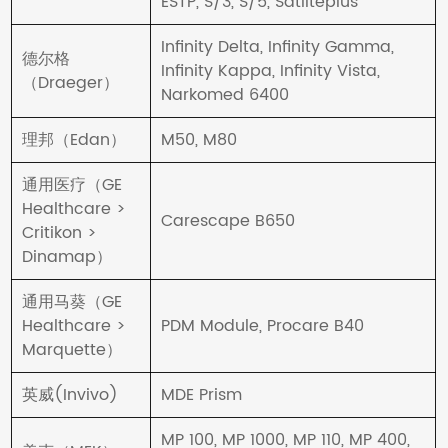
ESTP, S/3, S/5, Satliteplus
Infinity Delta, Infinity Gamma,
德尔格
Infinity Kappa, Infinity Vista,
（Draeger）
Narkomed 6400
理邦（Edan）
M50, M80
通用医疗（GE
Healthcare >
Carescape B650
Critikon >
Dinamap）
通用马葵（GE
Healthcare >
PDM Module, Procare B40
Marquette）
英威(Invivo)
MDE Prism
MP 100, MP 1000, MP 110, MP 400,