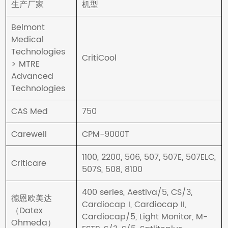
生产厂家
机型
Belmont
Medical
Technologies
CritiCool
> MTRE
Advanced
Technologies
CAS Med
750
Carewell
CPM-9000T
1100, 2200, 506, 507, 507E, 507ELC,
Criticare
507S, 508, 8100
400 series, Aestiva/5, CS/3,
德恩欧美达
Cardiocap I, Cardiocap II,
（Datex
Cardiocap/5, Light Monitor, M-
Ohmeda）