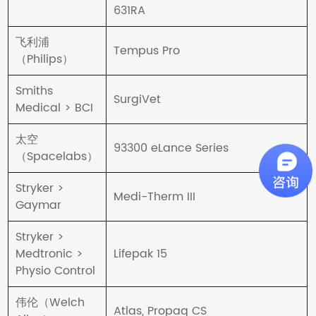
631RA
飞利浦
Tempus Pro
（Philips）
Smiths
SurgiVet
Medical > BCI
太空
93300 eLance Series
（Spacelabs）
Stryker >
Medi-Therm III
Gaymar
Stryker >
Medtronic >
Lifepak 15
Physio Control
伟伦（Welch
Atlas, Propaq CS