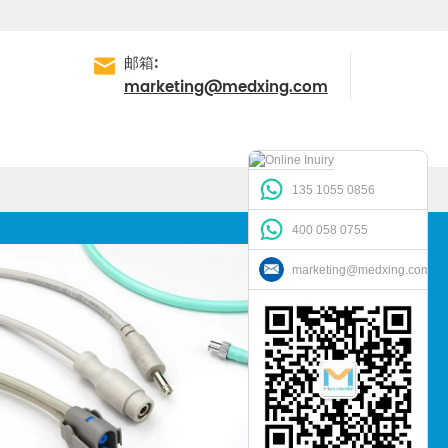
邮箱:
marketing@medxing.com
135 1055 0856
400 058 0755
marketing@medxing.com