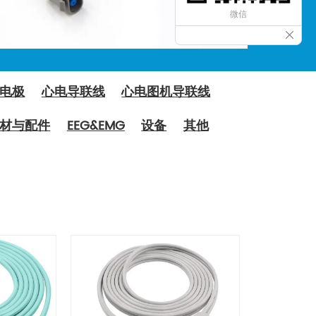
微信
电极
心电导联线
心电图机导联线
材与配件
EEG&EMG
设备
其他