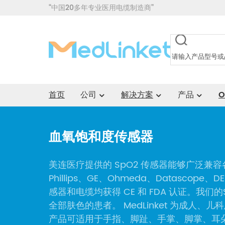
“中国20多年专业医用电缆制造商”
首页
公司
解决方案
产品
O
血氧饱和度传感器
美连医疗提供的 SpO2 传感器能够广泛兼
Phillips、GE、Ohmeda、Datascope、DE
感器和电缆均获得 CE 和 FDA 认证。我
全部肤色的患者。 MedLinket 为成人、
产品可适用于手指、脚趾、手掌、脚掌、耳