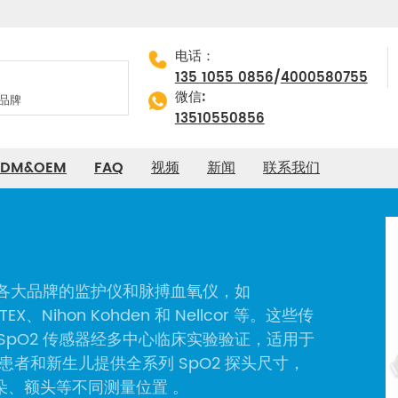
电话：
/
135 1055 0856
4000580755
微信:
13510550856
DM&OEM
FAQ
视频
新闻
联系我们
容各大品牌的监护仪和脉搏血氧仪，如
TEX、Nihon Kohden 和 Nellcor 等。这些传
们的SpO2 传感器经多中心临床实验验证，适用于
儿科患者和新生儿提供全系列 SpO2 探头尺寸，
朵、额头等不同测量位置 。