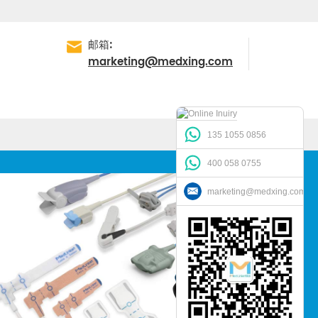
邮箱:
marketing@medxing.com
135 1055 0856
400 058 0755
marketing@medxing.com