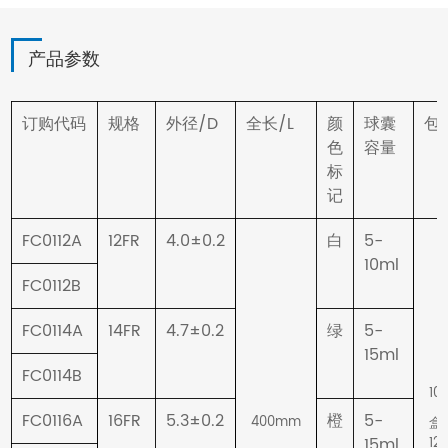
产品参数
/D
/L
订购代码
规格
外径
全长
颜
球囊
包
色
容量
标
记
FC0112A
12FR
4.0±0.2
5-
白
10ml
FC0112B
FC0114A
14FR
4.7±0.2
5-
绿
15ml
FC0114B
10
FC0116A
16FR
5.3±0.2
5-
400mm
橙
盒
15ml
12