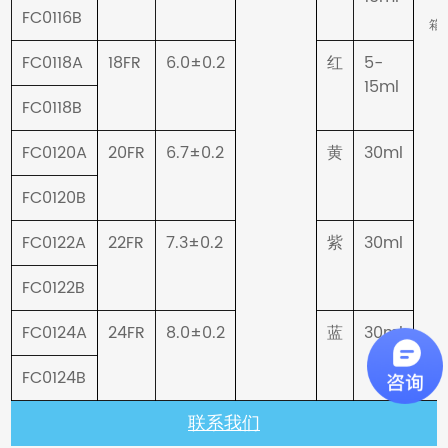
FC0116B
箱
FC0118A
18FR
6.0±0.2
5-
红
15ml
FC0118B
FC0120A
20FR
6.7±0.2
30ml
黄
FC0120B
FC0122A
22FR
7.3±0.2
30ml
紫
FC0122B
FC0124A
24FR
8.0±0.2
30ml
蓝
FC0124B
联系我们