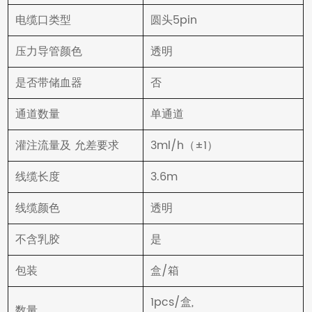
电缆口类型
圆头5pin
压力导管颜色
透明
是否带储血器
否
通道数量
单通道
灌注流量及 允差要求
3ml/h（±1）
线缆长度
3.6m
线缆颜色
透明
不含乳胶
是
包装
盒/箱
1pcs/盒,
数量