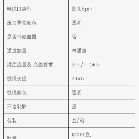
电缆口类型
圆头5pin
压力导管颜色
透明
是否带储血器
否
通道数量
单通道
灌注流量及 允差要求
3ml/h（±1）
线缆长度
3.6m
线缆颜色
透明
不含乳胶
是
包装
盒/箱
1pcs/盒,
数量