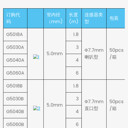
订购代
管内径
长度
连接器类
包装
码
（mm)
(m)
型
G5018A
1.8
G5030A
3
Φ7.7mm
50pcs
5.0mm
喇叭型
/箱
G5040A
4
G5060A
6
G5018B
1.8
G5030B
3
Φ7.7mm
50pcs
5.0mm
直口型
/箱
G5040B
4
G5060B
6