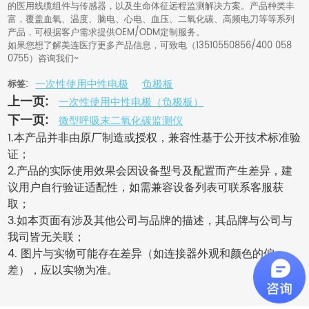
的医用线缆组件与传感器，以及生命体征远程监测解决方案。产品种类丰
富，覆盖血氧、温度、脑电、心电、血压、二氧化碳、高频电刀等等系列
产品，可根据客户需求提供OEM/ODM定制服务。
如果您想了解美连医疗更多产品信息，可致电（13510550856/400 058
0755）咨询我们~
一次性使用中性电极
负极板
标签:
上一页:
一次性使用中性电极（负极板）
下一页:
微型呼吸末二氧化碳监测仪
1.本产品并非由原厂制造或授权，兼容性基于公开技术标准验
证；
2.产品的实际使用效果会因设备型号及配置而产生差异，建
议用户自行验证适配性，如需兼容设备列表可联系客服获
取；
3.如本页面有涉及其他公司与品牌的描述，其品牌与公司与
我司皆无关联；
4. 图片与实物可能存在差异（如连接器外观和颜色的偏
差），应以实物为准。