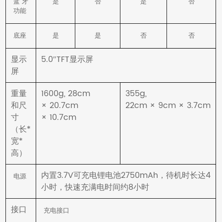
蓝牙
是
否
是
否
功能
底座
是
是
否
否
显示
5.0″TFT显示屏
屏
重量
1600g, 28cm
355g,
和尺
× 20.7cm
22cm × 9cm × 3.7cm
寸
× 10.7cm
（长*
宽*
高）
内置3.7V可充电锂电池2750mAh，待机时长达4
电源
小时，快速充满电时间约8小时
接口
充电接口