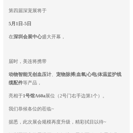
第四届深宠展将于
5月1日-5日
在
深圳会展中心
盛大开幕，
届时，美连将携带
动物智能无创血压计
、
宠物脉搏|血氧|心电|体温监护线
缆配件
等产品，
亮相于
1号馆A60a
展位（2号门右手边第1个）。
我们恭候各位的莅临~
据悉，此次展会规模再度升级，精彩拭目以待~