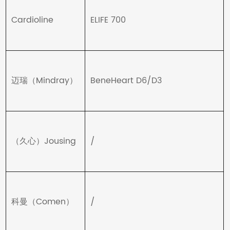
Cardioline
ELIFE 700
迈瑞（Mindray）
BeneHeart D6/D3
（久心）Jousing
/
科曼（Comen）
/