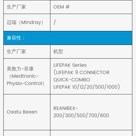
生产厂家
OEM #
迈瑞（Mindray）
/
兼容性：
生产厂家
机型
LIFEPAK Series
美敦力-菲康
(LIFEPAK 9 CONNECTOR
（Medtronic-
QUICK-COMBO
Physio-Control）
LIFEPAK 10/12/20/500/1000)
REANIBEX-
Osatu Bexen
200/300/500/700/800