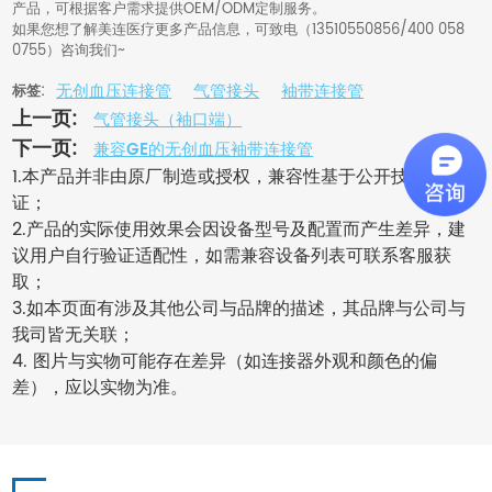
产品，可根据客户需求提供OEM/ODM定制服务。
如果您想了解美连医疗更多产品信息，可致电（13510550856/400 058
0755）咨询我们~
无创血压连接管
气管接头
袖带连接管
标签:
上一页:
气管接头（袖口端）
下一页:
兼容GE的无创血压袖带连接管
1.本产品并非由原厂制造或授权，兼容性基于公开技术标准验
证；
2.产品的实际使用效果会因设备型号及配置而产生差异，建
议用户自行验证适配性，如需兼容设备列表可联系客服获
取；
3.如本页面有涉及其他公司与品牌的描述，其品牌与公司与
我司皆无关联；
4. 图片与实物可能存在差异（如连接器外观和颜色的偏
差），应以实物为准。