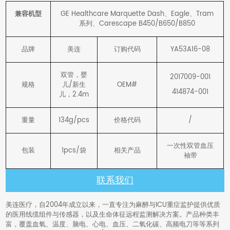
兼容机型
GE Healthcare Marquette Dash、Eagle、Tram
系列、Carescape B450/B650/B850
品牌
美连
订购代码
YA53A16-08
双管，婴
2017009-001
规格
儿/新生
OEM#
414874-001
儿，2.4m
重量
134g/pcs
价格代码
/
一次性双管血压
包装
1pcs/袋
相关产品
袖带
联系我们
美连医疗，自2004年成立以来，一直专注为麻醉与ICU重症监护提供优质
的医用线缆组件与传感器，以及生命体征远程监测解决方案。产品种类丰
富，覆盖血氧、温度、脑电、心电、血压、二氧化碳、高频电刀等等系列